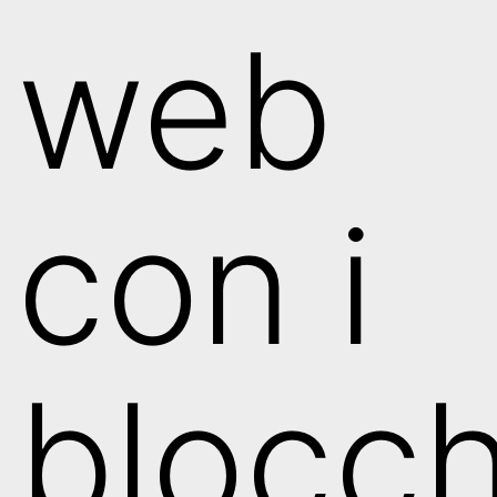
web
con i
blocch