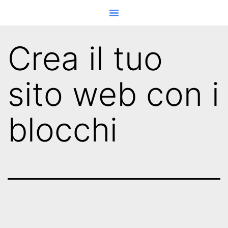
Adriatic Series
Bike Marathon Gran Sasso
Campionati Italiani
Italian Paratriathlon Series
Crea il tuo
sito web con i
blocchi