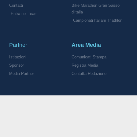
Contatti
Bike Marathon Gran Sasso
d'Italia
Entra nel Team
Campionati Italiani Triathlon
Partner
Area Media
Istituzioni
Comunicati Stampa
Sponsor
Registra Media
Media Partner
Contatta Redazione